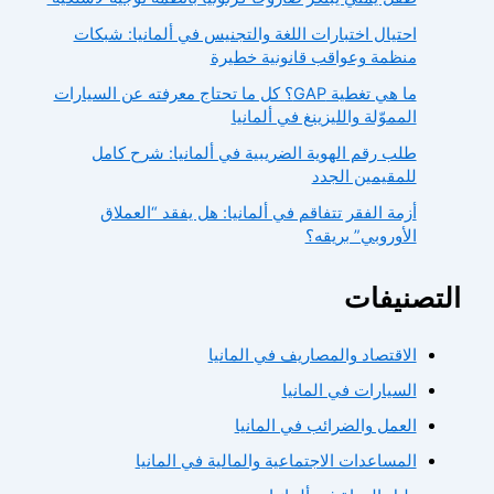
احتيال اختبارات اللغة والتجنيس في ألمانيا: شبكات
منظمة وعواقب قانونية خطيرة
ما هي تغطية GAP؟ كل ما تحتاج معرفته عن السيارات
المموّلة والليزينغ في ألمانيا
طلب رقم الهوية الضريبية في ألمانيا: شرح كامل
للمقيمين الجدد
أزمة الفقر تتفاقم في ألمانيا: هل يفقد “العملاق
الأوروبي” بريقه؟
التصنيفات
الاقتصاد والمصاريف في المانيا
السيارات في المانيا
العمل والضرائب في المانيا
المساعدات الاجتماعية والمالية في المانيا