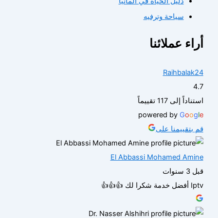
دليل الحياة في ألمانيا
سياحة وترفيه
أراء عملائنا
Raihbalak24
4.7
استناداً إلى 117 تقييماً
powered by
G
o
o
g
l
e
قم بتقييمنا على
El Abbassi Mohamed Amine
قبل 3 سنوات
Iptv أفضل خدمة شكرا لك 👍👍👍