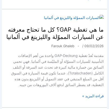
اختبارات
اللغة
والتجنيس
في
ألمانيا:
ما هي تغطية GAP؟ كل ما تحتاج معرفته
شبكات
عن السيارات المموّلة والليزينغ في ألمانيا
منظمة
وعواقب
Farouk Ghaleb
/
09/02/2026
قانونية
مقدمة تُعدّ تغطية GAP‑Deckung واحدة من أهم الإضافات
خطيرة
التأمينية للسيارات المموّلة أو المليّسة في ألمانيا. فهي تحمي
السائق من خسارة مالية كبيرة قد تحدث عند السرقة أو التلف
الكامل (Totalschaden)، عندما تكون قيمة السيارة في السوق
أقل من المبلغ المتبقي في عقد التمويل أو الليزينغ.بدون هذه
التغطية، قد يضطر السائق لدفع آلاف اليوروهات من جيبه.
ما
قراءة المزيد »
هي
تغطية