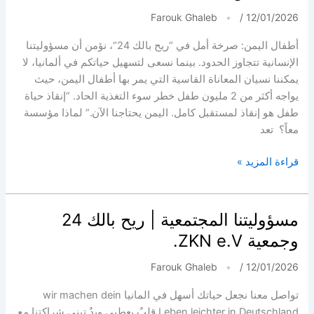
Farouk Ghaleb
/
12/01/2026
أطفال اليمن: صرخة أمل في “ريح بالك 24“، نؤمن أن مسؤوليتنا
الإنسانية تتجاوز الحدود. بينما نسعى لتسهيل حياتكم في ألمانيا، لا
يمكننا نسيان المعاناة القاسية التي يمر بها أطفال اليمن، حيث
يواجه أكثر من 2 مليون طفل خطر سوء التغذية الحاد. “إنقاذ حياة
طفل هو إنقاذ لمستقبل كامل. اليمن يحتاجنا الآن.” لماذا مؤسسة
معاً؟ تعد
Kinder
قراءة المزيد »
im
Jemen:
Ein
مسؤوليتنا المجتمعية | ريح بالك 24
Hoffnungsschrei
وجمعية ZKN e.V.
Farouk Ghaleb
/
12/01/2026
تواصل معنا نجعل حياتك أسهل في المانيا wir machen dein
Leben leichter in Deutschland قلبٌ يعطيي ويدٌ تبني شراكتنا مع