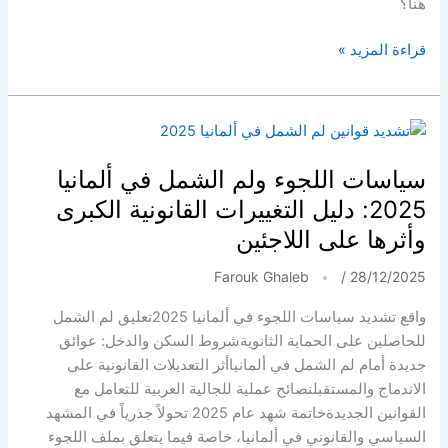
هنا؟
سوريا
قراءة المزيد »
في
القلب،
وألمانيا
وطن:
بين
سياسات اللجوء ولم الشمل في ألمانيا
الحنين
2025: دليل التغييرات القانونية الكبرى
والاندماج
وأثرها على اللاجئين
Farouk Ghaleb
/
28/12/2025
واقع تشديد سياسات اللجوء في ألمانيا 2025تعليق لم الشمل
للحاصلين على الحماية الثانويةشروط السكن والدخل: عوائق
جديدة أمام لم الشمل في ألمانياأثر التعديلات القانونية على
الاندماج والمستقبلنصائح عملية للجالية العربية للتعامل مع
القوانين الجديدةخاتمة شهد عام 2025 تحولاً جذرياً في المشهد
السياسي والقانوني في ألمانيا، خاصة فيما يتعلق بملف اللجوء