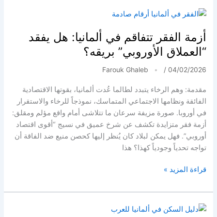
GAP؟
كل
ما
أزمة الفقر تتفاقم في ألمانيا: هل يفقد
تحتاج
“العملاق الأوروبي” بريقه؟
معرفته
عن
Farouk Ghaleb
/
04/02/2026
السيارات
مقدمة: وهم الرخاء يتبدد لطالما عُدت ألمانيا، بقوتها الاقتصادية
المموّلة
الفائقة ونظامها الاجتماعي المتماسك، نموذجاً للرخاء والاستقرار
والليزينغ
في أوروبا. صورة مزيفة سرعان ما تتلاشى أمام واقع مؤلم ومقلق:
في
أزمة فقر متزايدة تكشف عن شرخ عميق في نسيج “أقوى اقتصاد
ألمانيا
أوروبي”. فهل يمكن لبلاد كان يُنظر إليها كحصن منيع ضد الفاقة أن
تواجه تحدياً وجودياً كهذا؟ هذا
أزمة
قراءة المزيد »
الفقر
تتفاقم
في
ألمانيا: