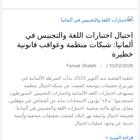
يمني
يبتكر
صاروخاً
كرتونياً
بأنظمة
احتيال اختبارات اللغة والتجنيس في
توجيه
ألمانيا: شبكات منظمة وعواقب قانونية
لاسلكية
خطيرة
Farouk Ghaleb
/
10/02/2026
خلفية القضية منذ أكتوبر 2025، بدأت الشرطة الألمانية في
نورنبرغ تحقيقات موسعة كشفت عن شبكة احتيال منظمة
تستهدف اختبارات اللغة الألمانية واختبارات التجنيس. المتورطون
استخدموا “بدلاء” يؤدون الامتحانات نيابة عن أشخاص غير مؤهلين،
مقابل مبالغ مالية ضخمة. اختبارات اللغة والتجنيس في ألمانيا:
فضيحة احتيال واسعة تهز البلاد كشفت تحقيقات صحفية وأمنية
حديثة عن وجود عمليات احتيال
احتيال
قراءة المزيد »