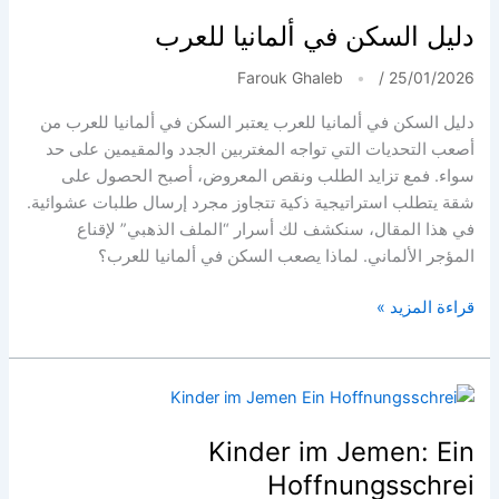
هل
دليل السكن في ألمانيا للعرب
يفقد
“العملاق
Farouk Ghaleb
/
25/01/2026
الأوروبي”
دليل السكن في ألمانيا للعرب يعتبر السكن في ألمانيا للعرب من
بريقه؟
أصعب التحديات التي تواجه المغتربين الجدد والمقيمين على حد
سواء. فمع تزايد الطلب ونقص المعروض، أصبح الحصول على
شقة يتطلب استراتيجية ذكية تتجاوز مجرد إرسال طلبات عشوائية.
في هذا المقال، سنكشف لك أسرار “الملف الذهبي” لإقناع
المؤجر الألماني. لماذا يصعب السكن في ألمانيا للعرب؟
دليل
قراءة المزيد »
السكن
في
ألمانيا
للعرب
Kinder im Jemen: Ein
Hoffnungsschrei