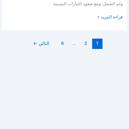
ولم الشمل. ومع صعود التيارات اليمينية
سياسات
قراءة المزيد »
اللجوء
ولم
الشمل
1
2
…
6
التالي
←
في
ألمانيا
2025:
دليل
التغييرات
القانونية
الكبرى
وأثرها
على
اللاجئين