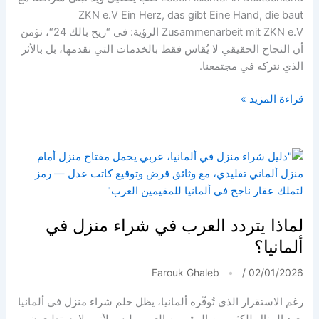
ZKN e.V Ein Herz, das gibt Eine Hand, die baut
Zusammenarbeit mit ZKN e.V الرؤية: في “ريح بالك 24“، نؤمن
أن النجاح الحقيقي لا يُقاس فقط بالخدمات التي نقدمها، بل بالأثر
الذي نتركه في مجتمعنا.
مسؤوليتنا
قراءة المزيد »
المجتمعية
|
ريح
بالك
24
وجمعية
ZKN
لماذا يتردد العرب في شراء منزل في
e.V.
ألمانيا؟
Farouk Ghaleb
/
02/01/2026
رغم الاستقرار الذي تُوفّره ألمانيا، يظل حلم شراء منزل في ألمانيا
بعيد المنال للكثير من المقيمين العرب. ليس لأنهم لا يستطيعون