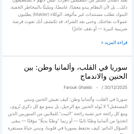
ذلك… بل لأن النظام يبدو معقدًا، غامضًا، ومليئًا بالمخاطر الخفية.
البنوك تطلب مستندات غير مألوفة. الوكلاء (Makler) يطلبون
عمولات تفاجئك. وحتى بعد الشراء، قد تكتشف أنك تفوت فرصة
ضريبية كبيرة — أو تقف عاجزًا
لماذا
قراءة المزيد »
يتردد
العرب
في
سوريا في القلب، وألمانيا وطن: بين
شراء
الحنين والاندماج
منزل
في
Farouk Ghaleb
/
30/12/2025
ألمانيا؟
سوريا في القلب، وألمانيا وطن: كيف نعيش الحنين ونبني
المستقبل؟ لا يُولد الحنين مع الرحيل، بل ينمو مع كل ذكرى تُروى،
ومع كل رائحة خبز تشبه رائحة “البيت”.للملايين من السوريين الذين
اتخذوا من ألمانيا وطنًا ثانيًا — أو ربما “وطنًا بديلًا” مؤقتًا — يبقى
السؤال الدائم: كيف نحتفظ بسوريا في قلوبنا، ونبني حياةً مستقرة